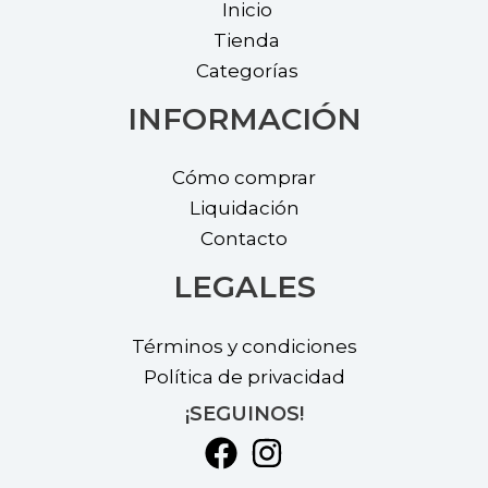
Inicio
the
the
Tienda
product
prod
Categorías
page
page
INFORMACIÓN
Cómo comprar
Liquidación
Contacto
LEGALES
Términos y condiciones
Política de privacidad
¡SEGUINOS!