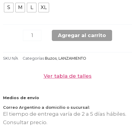
HOODIE
S
M
L
XL
CHOCOLATE
UNISEX
cantidad
Agregar al carrito
SKU
N/A
Categorías
Buzos
,
LANZAMIENTO
Ver tabla de talles
Medios de envío
Correo Argentino a domicilio o sucursal:
El tiempo de entrega varía de 2 a 5 días hábiles.
Consultar precio.