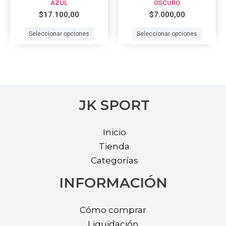
AZUL
OSCURO
the
the
$
17.100,00
$
7.000,00
product
prod
Seleccionar opciones
Seleccionar opciones
page
page
JK SPORT
Inicio
Tienda
Categorías
INFORMACIÓN
Cómo comprar
Liquidación