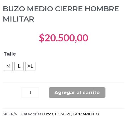
BUZO MEDIO CIERRE HOMBRE
MILITAR
$
20.500,00
BUZO
Talle
MEDIO
M
L
XL
CIERRE
HOMBRE
MILITAR
cantidad
Agregar al carrito
SKU
N/A
Categorías
Buzos
,
HOMBRE
,
LANZAMIENTO