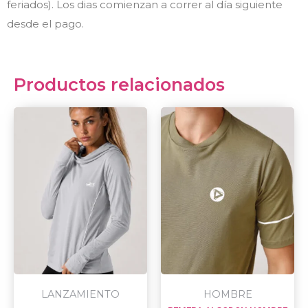
feriados). Los dias comienzan a correr al día siguiente
desde el pago.
Productos relacionados
This
This
product
prod
has
has
multiple
multi
variants.
varian
The
The
options
optio
may
may
be
be
chosen
chos
LANZAMIENTO
HOMBRE