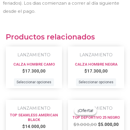
feriados). Los dias comienzan a correr al día siguiente
desde el pago.
Productos relacionados
This
This
LANZAMIENTO
LANZAMIENTO
product
prod
CALZA HOMBRE CAMO
CALZA HOMBRE NEGRA
has
has
$
17.300,00
$
17.300,00
multiple
multi
variants.
varian
Seleccionar opciones
Seleccionar opciones
The
The
options
optio
Original
Curre
This
This
may
may
price
price
LANZAMIENTO
LANZAMIENTO
¡Oferta!
¡Oferta!
product
prod
was:
is:
be
be
TOP SEAMLESS AMERICAN
TOP DEPORTIVO 25 NEGRO
$9.000,00.
$5.00
has
has
BLACK
chosen
chos
$
9.000,00
$
5.000,00
$
14.000,00
multiple
multi