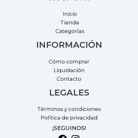
on
on
Inicio
the
the
Tienda
product
prod
Categorías
page
page
INFORMACIÓN
Cómo comprar
Liquidación
Contacto
LEGALES
Términos y condiciones
Política de privacidad
¡SEGUINOS!