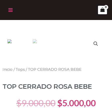
Ir
Main
al
Menu
contenido
Inicio
/
Tops
/ TOP CERRADO ROSA BEBE
TOP CERRADO ROSA BEBE
Original
Cur
$
9.000,00
$
5.000,00
price
pric