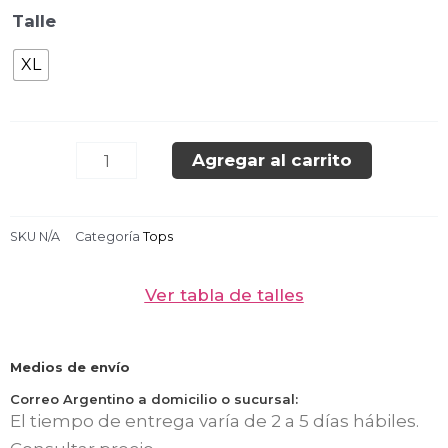
was:
is:
TOP
Talle
$9.000,00.
$5.0
CERRADO
XL
ROSA
BEBE
cantidad
Agregar al carrito
SKU
N/A
Categoría
Tops
Ver tabla de talles
Medios de envío
Correo Argentino a domicilio o sucursal:
El tiempo de entrega varía de 2 a 5 días hábiles.