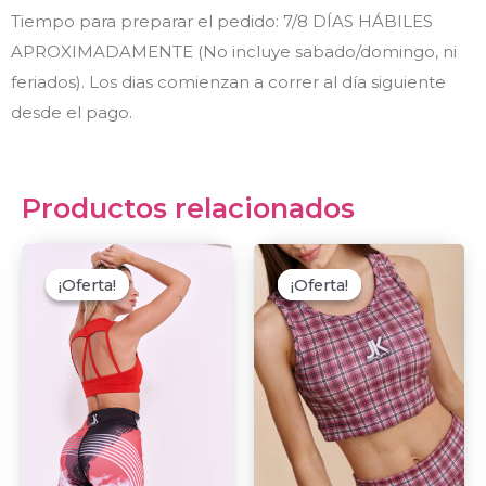
Tiempo para preparar el pedido: 7/8 DÍAS HÁBILES
APROXIMADAMENTE (No incluye sabado/domingo, ni
feriados). Los dias comienzan a correr al día siguiente
desde el pago.
Productos relacionados
Original
Current
Original
Curre
This
This
price
price
price
price
¡Oferta!
¡Oferta!
¡Oferta!
¡Oferta!
product
prod
was:
is:
was:
is:
$9.000,00.
$5.000,00.
$6.500,00.
$3.20
has
has
multiple
multi
variants.
varian
The
The
options
optio
may
may