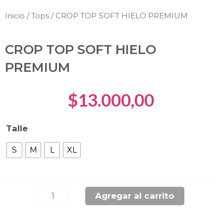
Inicio
/
Tops
/ CROP TOP SOFT HIELO PREMIUM
CROP TOP SOFT HIELO
PREMIUM
$
13.000,00
CROP
Talle
TOP
S
M
L
XL
SOFT
HIELO
PREMIUM
cantidad
Agregar al carrito