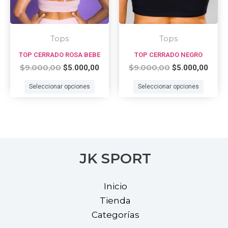
may
may
be
be
chosen
chos
Tops
Tops
on
on
TOP CERRADO ROSA BEBE
TOP CERRADO NEGRO
the
the
$
9.000,00
$
9.000,00
$
5.000,00
$
5.000,00
product
prod
Seleccionar opciones
Seleccionar opciones
page
page
JK SPORT
Inicio
Tienda
Categorías