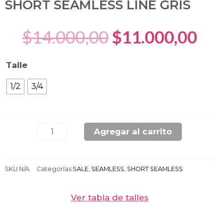
SHORT SEAMLESS LINE GRIS
Original
Cu
$
14.000,00
$
11.000,00
price
pr
was:
is:
SHORT
Talle
$14.000,00.
$1
SEAMLESS
1/2
3/4
LINE
GRIS
cantidad
Agregar al carrito
SKU
N/A
Categorías
SALE
,
SEAMLESS
,
SHORT SEAMLESS
Ver tabla de talles