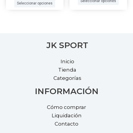
Seleccionar opciones
Seleccionar opciones
page
page
JK SPORT
Inicio
Tienda
Categorías
INFORMACIÓN
Cómo comprar
Liquidación
Contacto