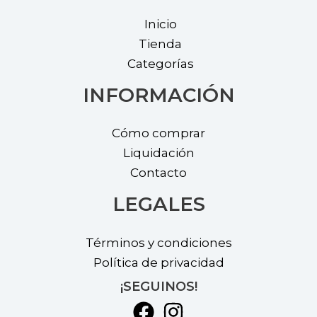
on
on
the
the
Inicio
product
prod
Tienda
page
page
Categorías
INFORMACIÓN
Cómo comprar
Liquidación
Contacto
LEGALES
Términos y condiciones
Política de privacidad
¡SEGUINOS!