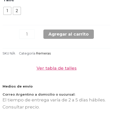
MUJER
1
2
DRY
FIT
NEON
cantidad
Agregar al carrito
SKU
N/A
Categoría
Remeras
Ver tabla de talles
Medios de envío
Correo Argentino a domicilio o sucursal:
El tiempo de entrega varía de 2 a 5 días hábiles.
Consultar precio.