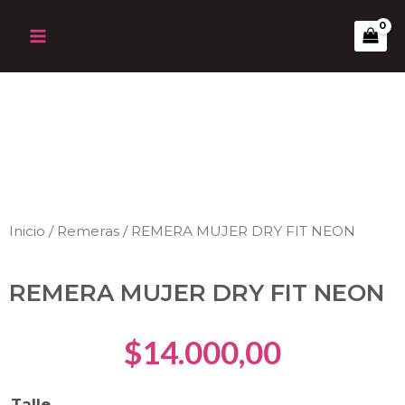
Ir
Main
al
Menu
contenido
Inicio
/
Remeras
/ REMERA MUJER DRY FIT NEON
REMERA MUJER DRY FIT NEON
$
14.000,00
REMERA
Talle