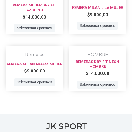
product
prod
REMERA MUJER DRY FIT
REMERA MILAN LILA MUJER
has
has
AZULINO
$
9.000,00
$
14.000,00
multiple
multi
variants.
varian
Seleccionar opciones
Seleccionar opciones
The
The
options
optio
This
This
may
may
Remeras
HOMBRE
product
prod
be
be
REMERAS DRY FIT NEON
REMERA MILAN NEGRA MUJER
has
has
HOMBRE
chosen
chos
$
9.000,00
$
14.000,00
multiple
multi
on
on
variants.
varian
Seleccionar opciones
the
the
Seleccionar opciones
The
The
product
prod
options
optio
page
page
may
may
be
be
JK SPORT
chosen
chos