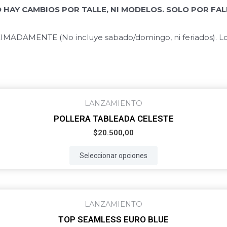
 HAY CAMBIOS POR TALLE, NI MODELOS. SOLO POR FAL
ADAMENTE (No incluye sabado/domingo, ni feriados). Los d
This
LANZAMIENTO
product
POLLERA TABLEADA CELESTE
has
$
20.500,00
multiple
variants.
Seleccionar opciones
The
options
may
This
LANZAMIENTO
be
product
TOP SEAMLESS EURO BLUE
chosen
has