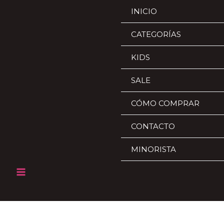
Ir
INICIO
al
contenido
CATEGORÍAS
KIDS
SALE
CÓMO COMPRAR
CONTACTO
MINORISTA
Main
Menu