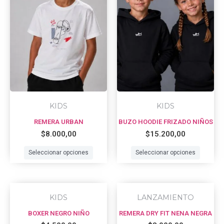
has
has
multiple
multi
variants.
varian
The
The
options
optio
may
may
be
be
chosen
chos
KIDS
KIDS
on
on
REMERA URBAN
BUZO HOODIE FRIZADO NIÑOS
the
the
$
8.000,00
$
15.200,00
product
prod
Seleccionar opciones
Seleccionar opciones
page
page
This
This
KIDS
LANZAMIENTO
product
prod
BOXER NEGRO NIÑO
REMERA DRY FIT NENA NEGRA
has
has