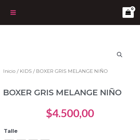
Ir
Main
al
Menu
contenido
Inicio
/
KIDS
/ BOXER GRIS MELANGE NIÑO
BOXER GRIS MELANGE NIÑO
$
4.500,00
BOXER
Talle
GRIS