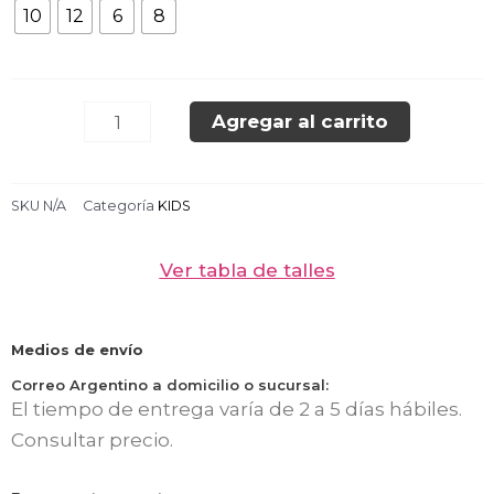
10
12
6
8
MELANGE
NIÑO
cantidad
Agregar al carrito
SKU
N/A
Categoría
KIDS
Ver tabla de talles
Medios de envío
Correo Argentino a domicilio o sucursal:
El tiempo de entrega varía de 2 a 5 días hábiles.
Consultar precio.