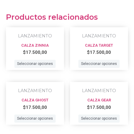
Productos relacionados
This
This
LANZAMIENTO
LANZAMIENTO
product
prod
CALZA ZINNIA
CALZA TARGET
has
has
$
17.500,00
$
17.500,00
multiple
multi
variants.
varian
Seleccionar opciones
Seleccionar opciones
The
The
options
optio
This
This
may
may
LANZAMIENTO
LANZAMIENTO
product
prod
be
be
CALZA GHOST
CALZA GEAR
has
has
chosen
chos
$
17.500,00
$
17.500,00
multiple
multi
on
on
variants.
varian
Seleccionar opciones
Seleccionar opciones
the
the
The
The
product
prod