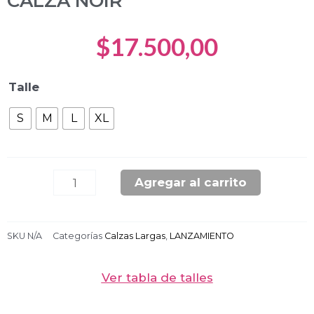
CALZA NOIR
$
17.500,00
CALZA
Talle
NOIR
S
M
L
XL
cantidad
Agregar al carrito
SKU
N/A
Categorías
Calzas Largas
,
LANZAMIENTO
Ver tabla de talles