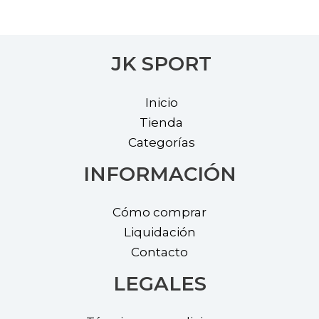
options
optio
page
page
may
may
be
be
JK SPORT
chosen
chos
on
on
Inicio
the
the
Tienda
product
prod
Categorías
page
page
INFORMACIÓN
Cómo comprar
Liquidación
Contacto
LEGALES